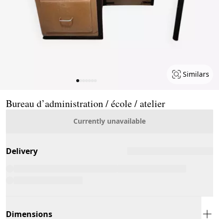
Similars
Page 1 of 7
Bureau d’administration / école / atelier
Currently unavailable
Delivery
Dimensions