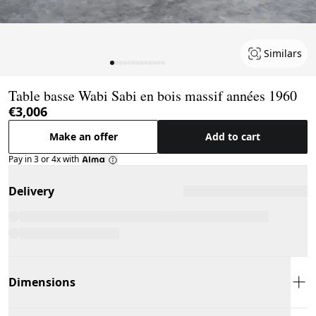
Similars
Page 1 of 13
Table basse Wabi Sabi en bois massif années 1960
€3,006
Make an offer
Add to cart
Pay in 3 or 4x with
Delivery
Dimensions