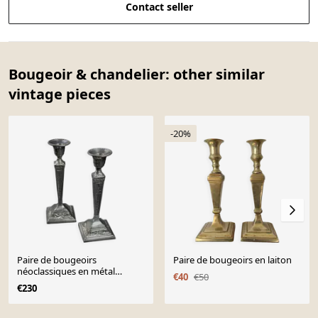
Contact seller
Bougeoir & chandelier: other similar
vintage pieces
-20%
Paire de bougeoirs
Paire de bougeoirs en laiton
néoclassiques en métal
€40
€50
argenté, style victorien
€230
Page 1 of 10