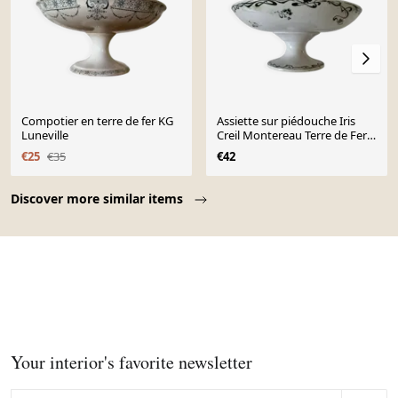
Compotier en terre de fer KG
Assiette sur piédouche Iris
Luneville
Creil Montereau Terre de Fer
époque 1900
€25
€35
€42
Page 1 of 10
Discover more similar items
Your interior's favorite newsletter