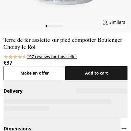
Similars
Page 1 of 10
Terre de fer assiette sur pied compotier Boulenger
Choisy le Roi
197 reviews for this seller
€37
Make an offer
Add to cart
Delivery
Dimensions