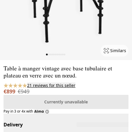
Similars
Page 1 of 11
Table à manger vintage avec base tubulaire et
plateau en verre avec un nœud.
21 reviews for this seller
€899
€949
Currently unavailable
Pay in 3 or 4x with
Delivery