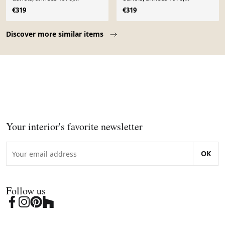
production : Danemark
fabriquée au Danemark
€319
€319
Page 1 of 10
Discover more similar items
Your interior's favorite newsletter
OK
Follow us