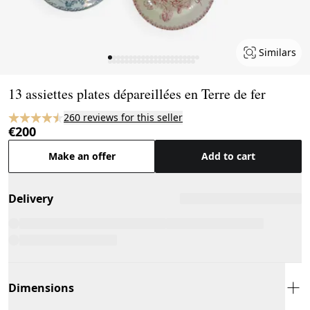
Similars
Page 1 of 43
13 assiettes plates dépareillées en Terre de fer
260 reviews for this seller
€200
Make an offer
Add to cart
Delivery
Dimensions