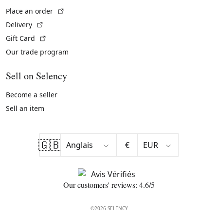
(External link)
Place an order
(External link)
Delivery
(External link)
Gift Card
Our trade program
Sell on Selency
Become a seller
Sell an item
🇬🇧
€
Our customers' reviews: 4.6/5
©2026 SELENCY