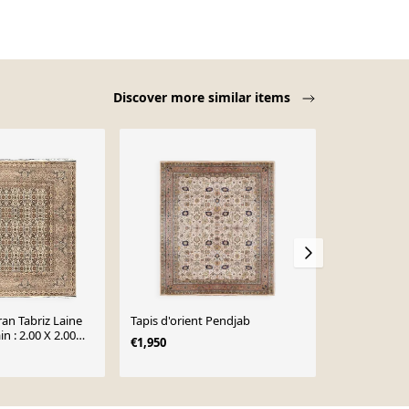
Discover more similar items
iran Tabriz Laine
Tapis d'orient Pendjab
Tapis d'aire 
main en lain
€1,950
235x335 des
€3,658