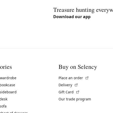
Treasure hunting every
Download our app
ories
Buy on Selency
(External link)
 wardrobe
Place an order
(External link)
 bookcase
Delivery
(External link)
 sideboard
Gift Card
 desk
Our trade program
sofa