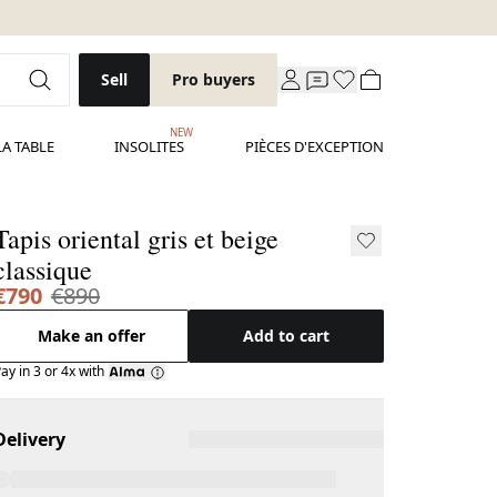
Sell
Pro buyers
NEW
LA TABLE
INSOLITES
PIÈCES D'EXCEPTION
Tapis oriental gris et beige
classique
€790
€890
Make an offer
Add to cart
ay in 3 or 4x with
Delivery