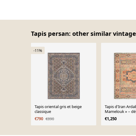
Tapis persan: other similar vintage
-11%
Tapis oriental gris et beige
Tapis d'Iran Ardab
classique
Mamelouk » – déb
200 × 290 Cm
€790
€890
€1,250
Page 1 of 10