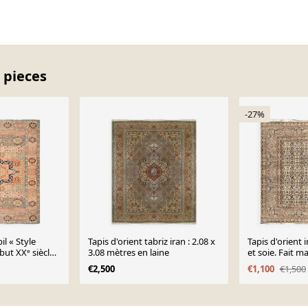
 pieces
-27%
il « Style
Tapis d'orient tabriz iran : 2.08 x
Tapis d'orient 
ut XXᵉ siècle :
3.08 mètres en laine
et soie. Fait main : 2.00 X 2.00
mètres
€2,500
€1,100
€1,500