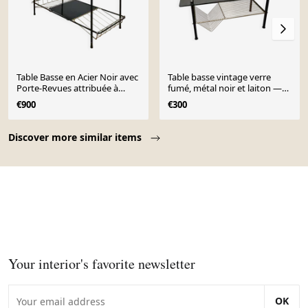
Table Basse en Acier Noir avec
Table basse vintage verre
Porte-Revues attribuée à
fumé, métal noir et laiton —
Pierre Guariche pour
années 70
€900
€300
Airborne, 1950s
Page 1 of 10
Discover more similar items
Your interior's favorite newsletter
OK