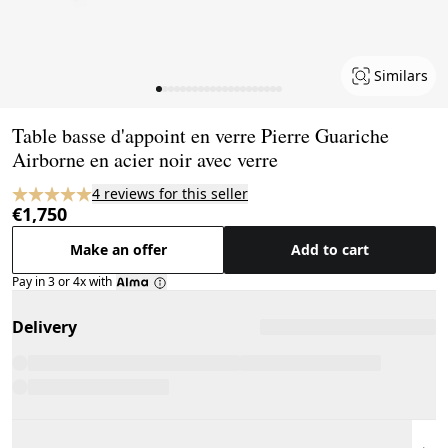
Similars
Page 1 of 21
Table basse d'appoint en verre Pierre Guariche
Airborne en acier noir avec verre
4 reviews for this seller
€1,750
Make an offer
Add to cart
Pay in 3 or 4x with
Delivery