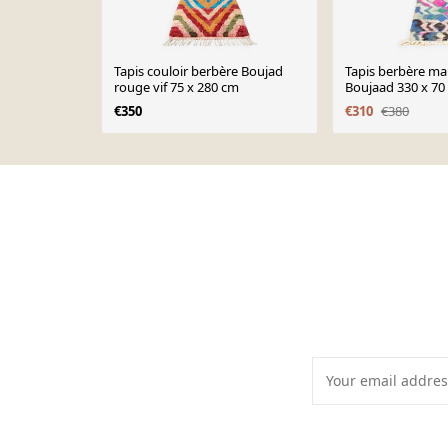
Tapis couloir berbère Boujad
Tapis berbère ma
rouge vif 75 x 280 cm
Boujaad 330 x 70
€350
€310
€380
Page 1 of 10