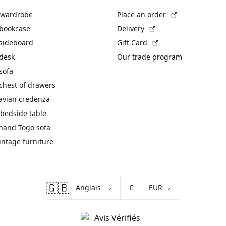
(External link)
 wardrobe
Place an order
(External link)
 bookcase
Delivery
(External link)
 sideboard
Gift Card
 desk
Our trade program
sofa
chest of drawers
avian credenza
bedside table
hand Togo sofa
vintage furniture
🇬🇧
€