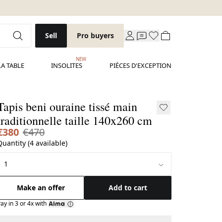
Sell
Pro buyers
NEW
LA TABLE
INSOLITES
PIÈCES D'EXCEPTION
Tapis beni ouraine tissé main
traditionnelle taille 140x260 cm
€380
€470
Quantity (4 available)
Make an offer
Add to cart
ay in 3 or 4x with