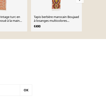
vintage turc en
Tapis berbère marocain Boujaad
Tapis berbèr
 noué à la main
à losanges multicolores
authentique t
0, 96x346.
336x82cm
200/300 cm
€490
€700
OK