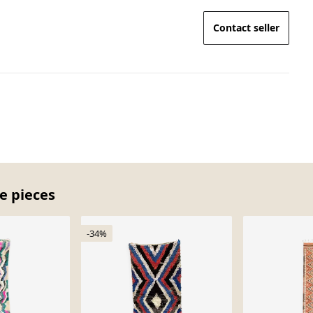
Contact seller
e pieces
-34%