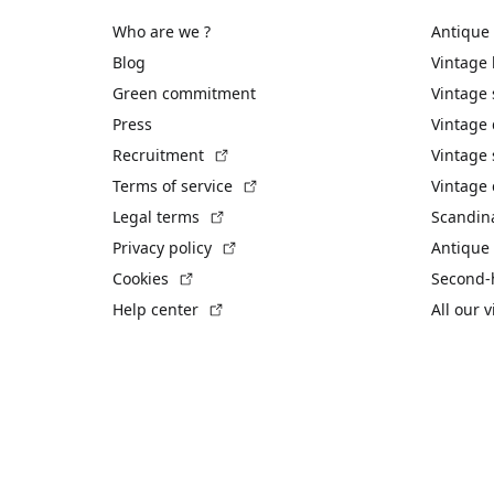
Who are we ?
Antique
Blog
Vintage
Green commitment
Vintage
Press
Vintage
(External link)
Recruitment
Vintage 
(External link)
Terms of service
Vintage 
(External link)
Legal terms
Scandin
(External link)
Privacy policy
Antique 
(External link)
Cookies
Second-
(External link)
Help center
All our 