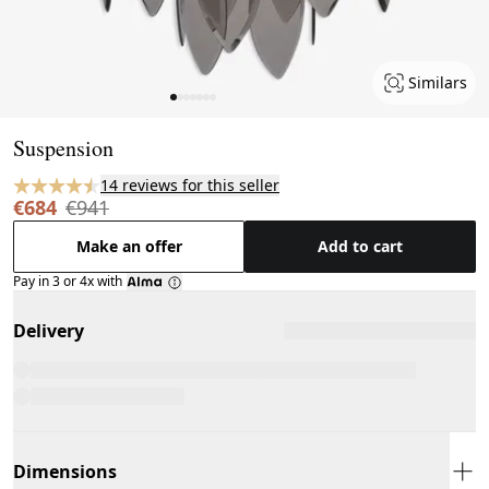
Similars
Page 1 of 7
Suspension
14 reviews for this seller
€684
€941
Make an offer
Add to cart
Pay in 3 or 4x with
Delivery
Dimensions