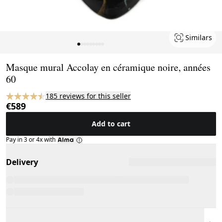
Similars
Page 1 of 9
Masque mural Accolay en céramique noire, années
60
185 reviews for this seller
€589
Add to cart
Pay in 3 or 4x with
Delivery