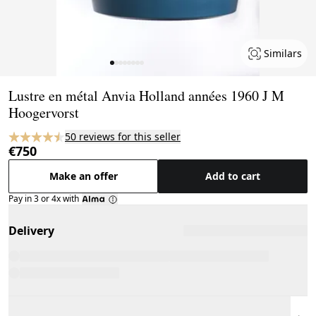
Similars
Page 1 of 8
Lustre en métal Anvia Holland années 1960 J M
Hoogervorst
50 reviews for this seller
€750
Make an offer
Add to cart
Pay in 3 or 4x with
Delivery