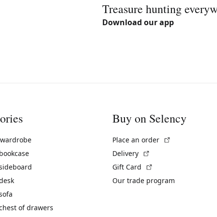
Treasure hunting every
Download our app
ories
Buy on Selency
(External link)
 wardrobe
Place an order
(External link)
 bookcase
Delivery
(External link)
 sideboard
Gift Card
 desk
Our trade program
sofa
chest of drawers