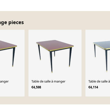
age pieces
manger
Table de salle à manger
Table de salle
€4,598
€4,114