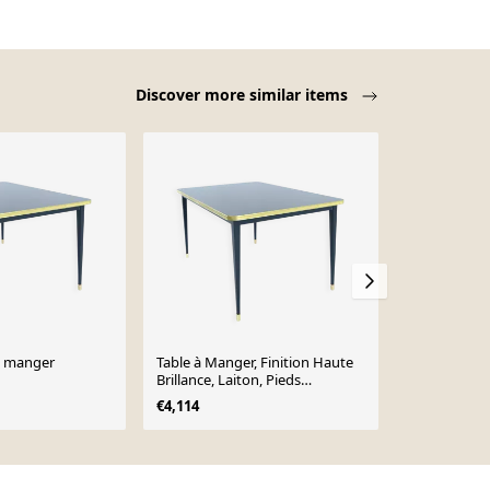
Discover more similar items
 à manger
Table à Manger, Finition Haute
Table de sal
Brillance, Laiton, Pieds
€4,114
Coniques, Bleu Marin de Nuit - S
€4,114