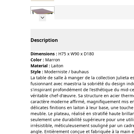
Page 1 of 7
Description
Dimensions :
H75 x W90 x D180
Color :
marron
Material :
laiton
Style :
moderniste / bauhaus
La table de salle à manger de la collection Julieta 
fusionnant avec maestria la sobriété du design indu
s'inspirant profondément de l'esthétique du mid-c
véritable chef-d'œuvre. Sa structure en acier therm
caractère moderne affirmé, magnifiquement mis en
délicates finitions en laiton à leur base, une touch
meuble. Le plateau, réalisé en stratifié haute brill
seulement une durabilité supérieure pour une utilis
irrésistible, méticuleusement souligné par un cadre
angle. Entièrement conçue et fabriquée à la main