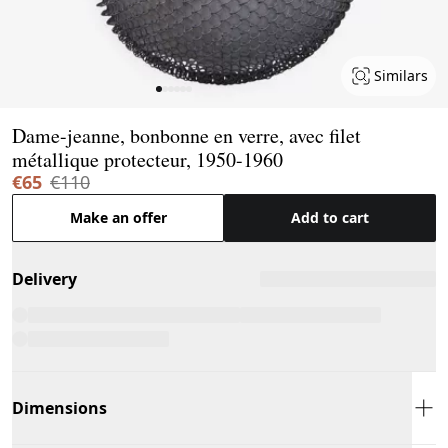
Similars
Page 1 of 6
Dame-jeanne, bonbonne en verre, avec filet
métallique protecteur, 1950-1960
€65
€110
Make an offer
Add to cart
Delivery
Dimensions