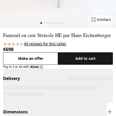
Similars
Page 1 of 16
Fauteuil en cuir Strässle HE par Hans Eichenberger
49 reviews for this seller
€698
Make an offer
Add to cart
Pay in 3 or 4x with
Delivery
Dimensions