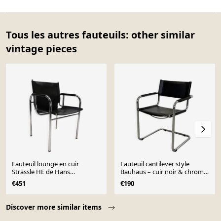
Tous les autres fauteuils: other similar
vintage pieces
Fauteuil lounge en cuir
Fauteuil cantilever style
Strässle HE de Hans
Bauhaus – cuir noir & chrome
Eichenberger
(non signé)
€451
€190
Page 1 of 10
Discover more similar items