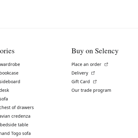
ories
Buy on Selency
(External link)
 wardrobe
Place an order
(External link)
 bookcase
Delivery
(External link)
 sideboard
Gift Card
 desk
Our trade program
sofa
chest of drawers
avian credenza
bedside table
hand Togo sofa