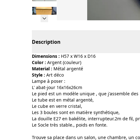
Page 1 of 26
Description
Dimensions :
H57 x W16 x D16
Color :
argent (couleur)
Material :
métal argenté
Style :
art déco
Lampe à poser :
L' abat-jour 16x16x26cm
Le pied est un modèle unique , que j'assemble des
Le tube est en métal argenté,
Le cube en verre cristal,
Les 3 boules sont en matière synthétique,
La douille E27 en bakélite, interrupteur.2m de fil, p
Le Socle très stable., poids en fonte.
Trouve sa place dans un salon, une chambre, un cou