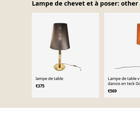
Lampe de chevet et à poser: other 
lampe de table
Lampe de table v
danois en teck 
€375
€569
Page 1 of 10