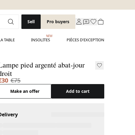
Sell
Pro buyers
NEW
LA TABLE
INSOLITES
PIÈCES D'EXCEPTION
Lampe pied argenté abat-jour
droit
€30
€75
Make an offer
Add to cart
Delivery