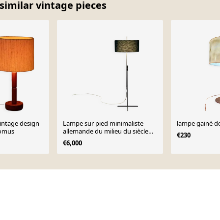
similar vintage pieces
intage design
Lampe sur pied minimaliste
Domus
allemande du milieu du siècle
€230
par Kaiser Leuchten, années
€6,000
1960