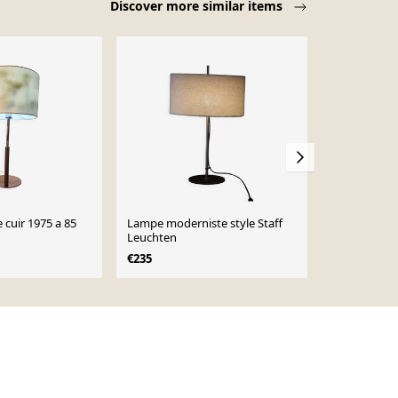
Discover more similar items
lampe gainé de cuir 1975 a 85
Lampe moderniste style Staff
Herda - Hol
Leuchten
style - messi
années 1980
€235
€165