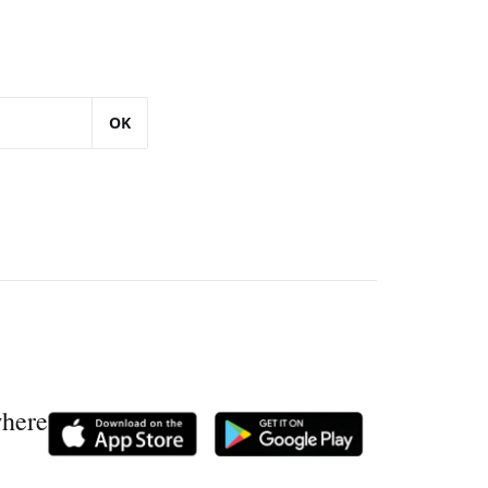
OK
where