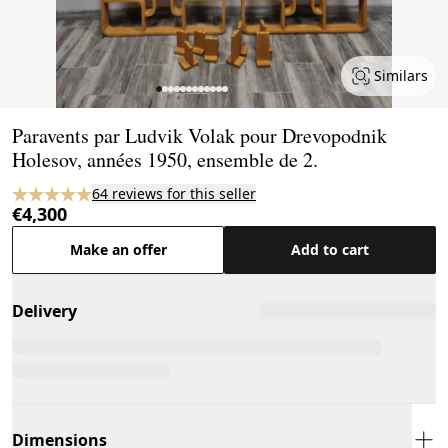
Similars
Page 1 of 12
Paravents par Ludvik Volak pour Drevopodnik
Holesov, années 1950, ensemble de 2.
64 reviews for this seller
€4,300
Make an offer
Add to cart
Delivery
Dimensions