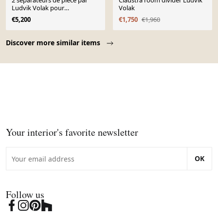
2 séparateurs de pièce par
Claustra room divider Ludvik
Ludvik Volak pour
Volak
Drevopodnik Holesov,
€5,200
€1,750
€1,960
Tchèque, 1960
Page 1 of 10
Discover more similar items
Your interior's favorite newsletter
OK
Follow us