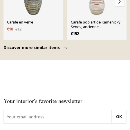
Carafe en verre
Carafe pop art de Kamenický
Šenov, ancienne
€10
€12
Tchécoslovaquie, années
€152
1960.
Page 1 of 10
Discover more similar items
Your interior's favorite newsletter
OK