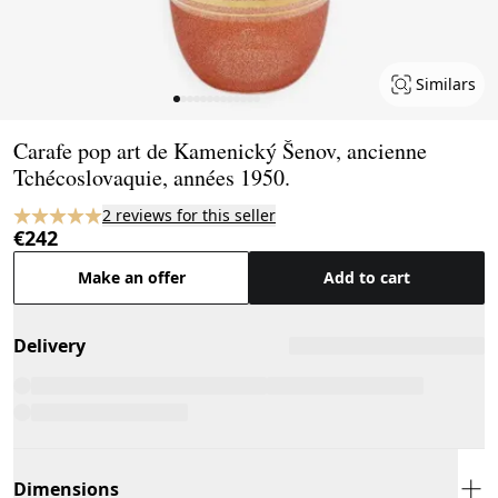
Similars
Page 1 of 13
Carafe pop art de Kamenický Šenov, ancienne
Tchécoslovaquie, années 1950.
2 reviews for this seller
€242
Make an offer
Add to cart
Delivery
Dimensions