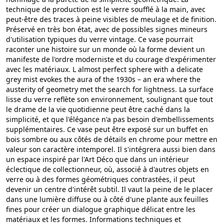
technique de production est le verre soufflé à la main, avec
peut-être des traces à peine visibles de meulage et de finition.
Préservé en très bon état, avec de possibles signes mineurs
d'utilisation typiques du verre vintage. Ce vase pourrait
raconter une histoire sur un monde où la forme devient un
manifeste de l'ordre moderniste et du courage d'expérimenter
avec les matériaux. L almost perfect sphere with a delicate
grey mist evokes the aura of the 1930s – an era where the
austerity of geometry met the search for lightness. La surface
lisse du verre reflète son environnement, soulignant que tout
le drame de la vie quotidienne peut être caché dans la
simplicité, et que l'élégance n'a pas besoin d'embellissements
supplémentaires. Ce vase peut être exposé sur un buffet en
bois sombre ou aux côtés de détails en chrome pour mettre en
valeur son caractère intemporel. Il s'intégrera aussi bien dans
un espace inspiré par l'Art Déco que dans un intérieur
éclectique de collectionneur, où, associé à d'autres objets en
verre ou à des formes géométriques contrastées, il peut
devenir un centre d'intérêt subtil. Il vaut la peine de le placer
dans une lumière diffuse ou à côté d'une plante aux feuilles
fines pour créer un dialogue graphique délicat entre les
matériaux et les formes. Informations techniques et