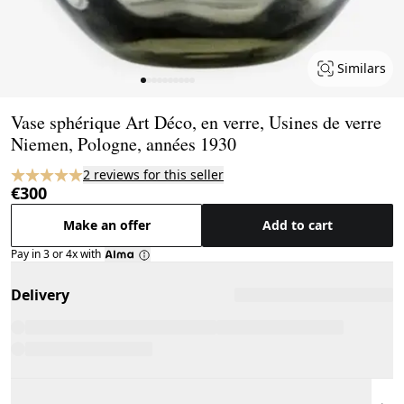
Similars
Page 1 of 10
Vase sphérique Art Déco, en verre, Usines de verre
Niemen, Pologne, années 1930
2 reviews for this seller
€300
Make an offer
Add to cart
Pay in 3 or 4x with
Delivery