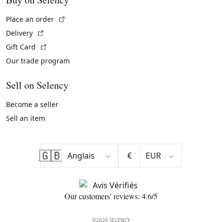
(External link)
Place an order
(External link)
Delivery
(External link)
Gift Card
Our trade program
Sell on Selency
Become a seller
Sell an item
🇬🇧
€
Our customers' reviews: 4.6/5
©2026 SELENCY