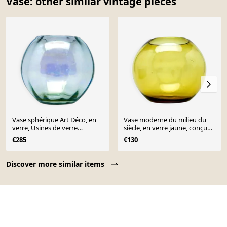
Vase: other similar vintage pieces
Vase sphérique Art Déco, en
Vase moderne du milieu du
verre, Usines de verre
siècle, en verre jaune, conçu
Niemen, Pologne, années
par M. Słaboń, Pologne,
€285
€130
1930
années 1970.
Page 1 of 10
Discover more similar items