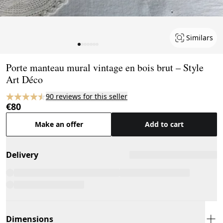
Similars
Page 1 of 7
Porte manteau mural vintage en bois brut – Style
Art Déco
90 reviews for this seller
€80
Make an offer
Add to cart
Delivery
Dimensions