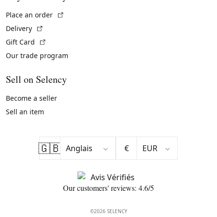
(External link)
Place an order
(External link)
Delivery
(External link)
Gift Card
Our trade program
Sell on Selency
Become a seller
Sell an item
🇬🇧
€
Our customers' reviews: 4.6/5
©2026 SELENCY