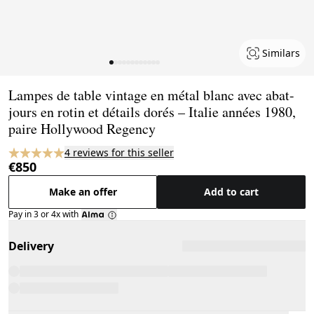
Similars
Page 1 of 12
Lampes de table vintage en métal blanc avec abat-
jours en rotin et détails dorés – Italie années 1980,
paire Hollywood Regency
4 reviews for this seller
€850
Make an offer
Add to cart
Pay in 3 or 4x with
Delivery