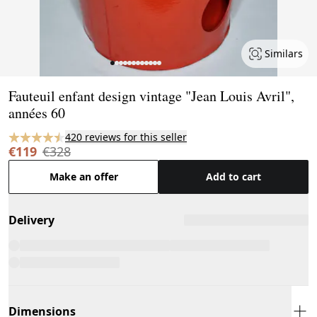
Similars
Page 1 of 12
Fauteuil enfant design vintage "Jean Louis Avril",
années 60
420 reviews for this seller
€119
€328
Make an offer
Add to cart
Delivery
Dimensions