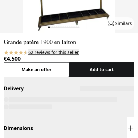
Similars
Page 1 of 17
Grande patère 1900 en laiton
62 reviews for this seller
€4,500
Make an offer
Add to cart
Delivery
Dimensions