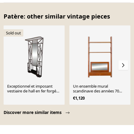
Patère: other similar vintage pieces
Sold out
Exceptionnel et imposant
Un ensemble mural
vestiaire de hall en fer forgé
scandinave des années 70
martelé
avec un console et un miroir,
€1,120
Danemark.
Page 1 of 10
Discover more similar items