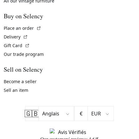
All our vintage furniture
Buy on Selency
(External link)
Place an order
(External link)
Delivery
(External link)
Gift Card
Our trade program
Sell on Selency
Become a seller
Sell an item
🇬🇧
€
Our customers' reviews: 4.6/5