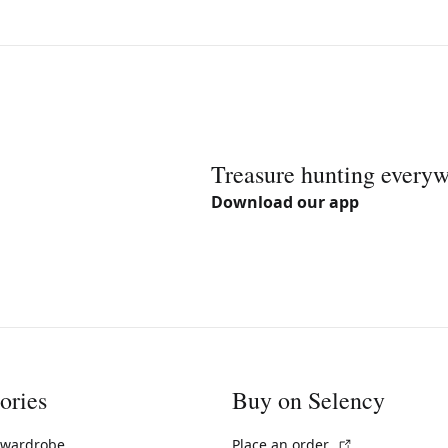
Treasure hunting every
Download our app
ories
Buy on Selency
(External link)
 wardrobe
Place an order