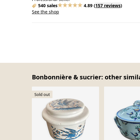
540 sales
4.89
(
157 reviews
)
See the shop
Bonbonnière & sucrier: other simil
Sold out