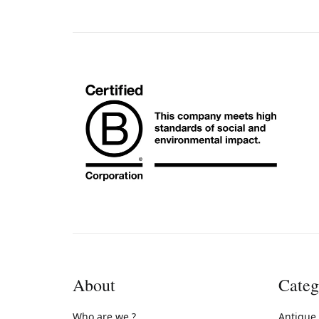
About
Categ
Who are we ?
Antique