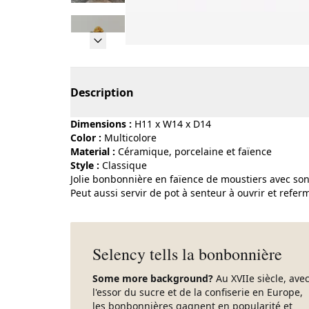
Page 1 of 9
Description
Dimensions :
H11 x W14 x D14
Color :
multicolore
Material :
céramique, porcelaine et faïence
Style :
classique
Jolie bonbonnière en faïence de moustiers avec so
Peut aussi servir de pot à senteur à ouvrir et refer
Selency tells la bonbonnière
Some more background?
Au XVIIe siècle, ave
l'essor du sucre et de la confiserie en Europe,
les bonbonnières gagnent en popularité et