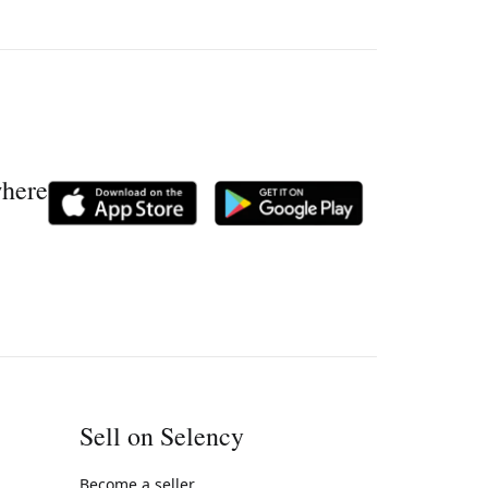
where
Sell on Selency
Become a seller