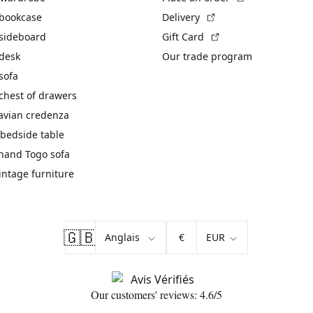
(External link)
 bookcase
Delivery
(External link)
 sideboard
Gift Card
 desk
Our trade program
sofa
chest of drawers
avian credenza
bedside table
hand Togo sofa
vintage furniture
🇬🇧
€
Our customers' reviews: 4.6/5