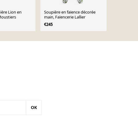
ière Lion en
Soupière en faïence décorée
Soupière co
Moustiers
main, Faïencerie Lallier
présentoir e
polychrom
€245
€280
€380
OK