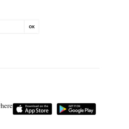
OK
where