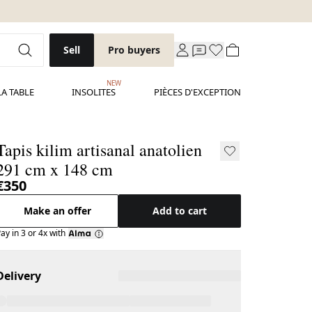
Sell
Pro buyers
NEW
LA TABLE
INSOLITES
PIÈCES D'EXCEPTION
Tapis kilim artisanal anatolien
291 cm x 148 cm
€350
Make an offer
Add to cart
ay in 3 or 4x with
Delivery