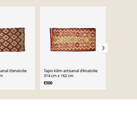
sanal d’anatolie
Tapis kilim artisanal d’Anatolie
Tapis kilim a
cm
314 cm x 162 cm
330 cm x 19
€500
€500