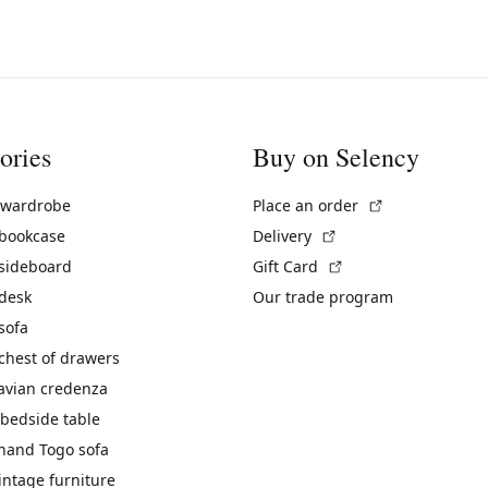
ories
Buy on Selency
(External link)
 wardrobe
Place an order
(External link)
 bookcase
Delivery
(External link)
 sideboard
Gift Card
 desk
Our trade program
sofa
chest of drawers
avian credenza
bedside table
hand Togo sofa
vintage furniture