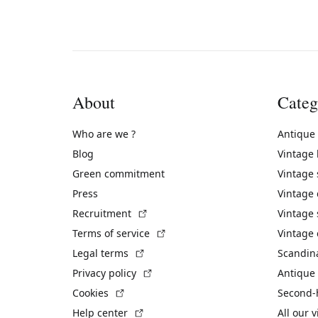
About
Categ
Who are we ?
Antique
Blog
Vintage
Green commitment
Vintage
Press
Vintage
(External link)
Recruitment
Vintage 
(External link)
Terms of service
Vintage 
(External link)
Legal terms
Scandin
(External link)
Privacy policy
Antique 
(External link)
Cookies
Second-
(External link)
Help center
All our 