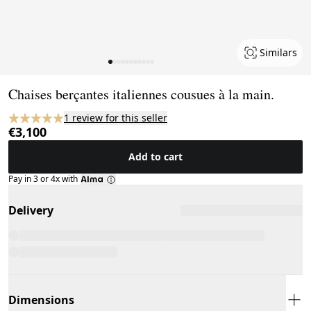
Similars
Page 1 of 11
Chaises berçantes italiennes cousues à la main.
1 review for this seller
€3,100
Add to cart
Pay in 3 or 4x with
Delivery
Dimensions