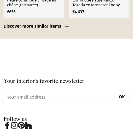
Petite commode vintage en
Commode haute Kenzo
chêne (restaurée)
Takada en Macassar Ebony
avec tiroirs à fermeture douce
€655
€4,637
Page 1 of 10
Discover more similar items
Your interior's favorite newsletter
OK
Follow us