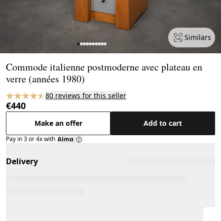
Similars
Page 1 of 10
Commode italienne postmoderne avec plateau en
verre (années 1980)
80 reviews for this seller
€440
Make an offer
Add to cart
Pay in 3 or 4x with
Delivery