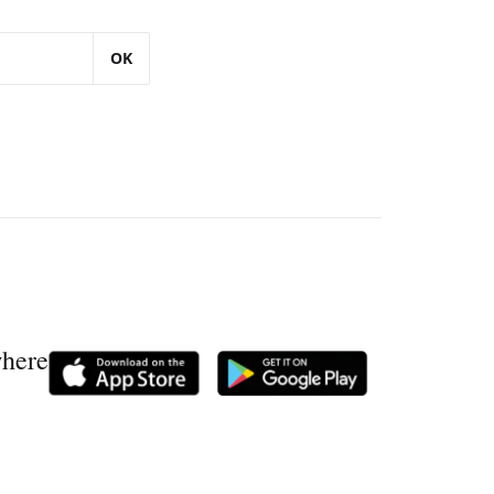
OK
where