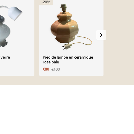
-20%
 verre
Pied de lampe en céramique
Opaline ora
rose pâle
€110
€80
€100