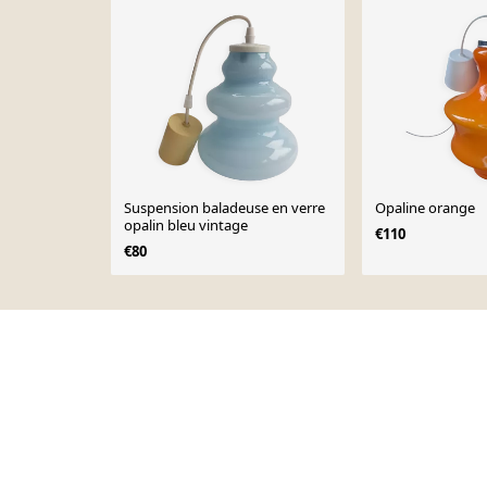
Suspension baladeuse en verre
Opaline orange
opalin bleu vintage
€110
€80
Page 1 of 10