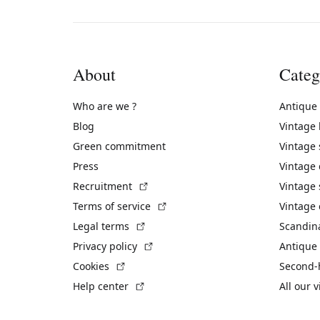
About
Categ
Who are we ?
Antique
Blog
Vintage
Green commitment
Vintage
Press
Vintage
(External link)
Recruitment
Vintage 
(External link)
Terms of service
Vintage 
(External link)
Legal terms
Scandin
(External link)
Privacy policy
Antique 
(External link)
Cookies
Second-
(External link)
Help center
All our 