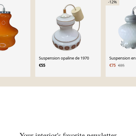
-12%
Suspension opaline de 1970
Suspension en
€55
€75
€85
Your interior's favorite newsletter