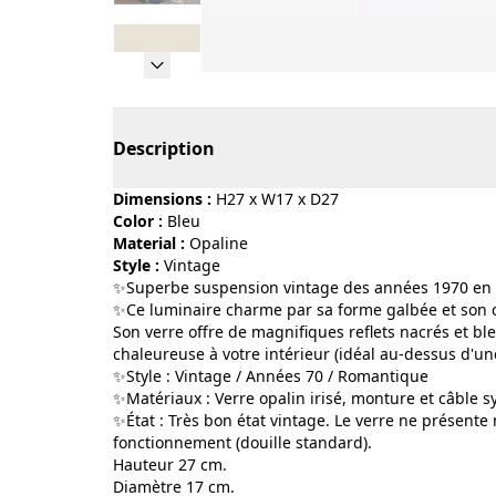
Page 1 of 8
Description
Dimensions :
H27 x W17 x D27
Color :
bleu
Material :
opaline
Style :
vintage
✨️Superbe suspension vintage des années 1970 en v
✨️​Ce luminaire charme par sa forme galbée et son 
Son verre offre de magnifiques reflets nacrés et b
chaleureuse à votre intérieur (idéal au-dessus d'
✨️​Style : Vintage / Années 70 / Romantique
✨️​Matériaux : Verre opalin irisé, monture et câble 
✨️​État : Très bon état vintage. Le verre ne présente 
fonctionnement (douille standard).
Hauteur 27 cm.
Diamètre 17 cm.