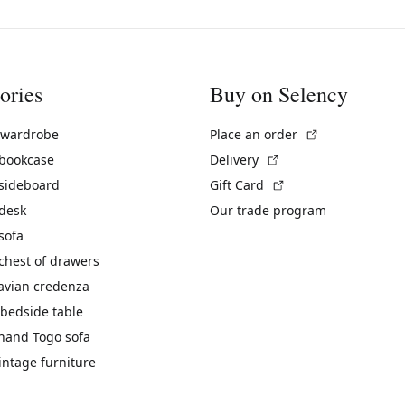
ories
Buy on Selency
(External link)
 wardrobe
Place an order
(External link)
 bookcase
Delivery
(External link)
 sideboard
Gift Card
 desk
Our trade program
sofa
chest of drawers
avian credenza
bedside table
hand Togo sofa
vintage furniture