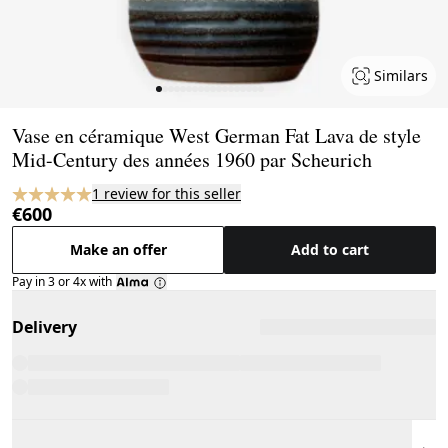
Similars
Page 1 of 18
Vase en céramique West German Fat Lava de style
Mid-Century des années 1960 par Scheurich
1 review for this seller
€600
Make an offer
Add to cart
Pay in 3 or 4x with
Delivery