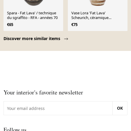
Spara - Fat Lava' / technique
Vase Lora 'Fat Lava'
du sgraffito - RFA - années 70
Scheurich, céramique
émaillée, 529-38
€65
€75
Page 1 of 10
Discover more similar items
Your interior's favorite newsletter
OK
Follow us