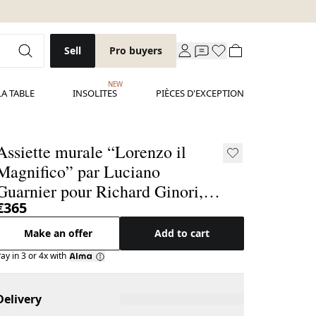
Sell
Pro buyers
NEW
LA TABLE
INSOLITES
PIÈCES D'EXCEPTION
Assiette murale “Lorenzo il
Magnifico” par Luciano
Guarnier pour Richard Ginori,
€365
Italie
Make an offer
Add to cart
ay in 3 or 4x with
Delivery