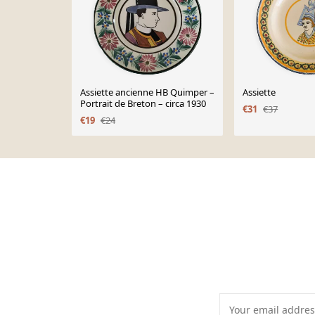
Assiette ancienne HB Quimper –
Assiette
Portrait de Breton – circa 1930
€31
€37
€19
€24
Page 1 of 10