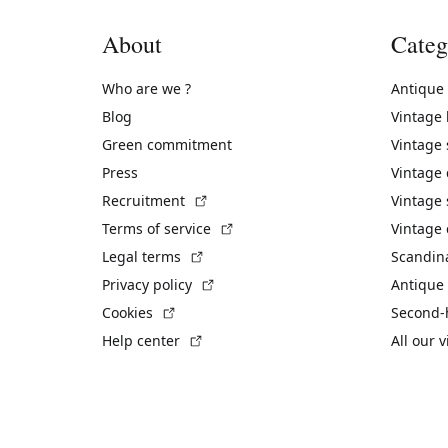
About
Categ
Who are we ?
Antique
Blog
Vintage
Green commitment
Vintage
Press
Vintage
(External link)
Recruitment
Vintage 
(External link)
Terms of service
Vintage 
(External link)
Legal terms
Scandin
(External link)
Privacy policy
Antique 
(External link)
Cookies
Second-
(External link)
Help center
All our 