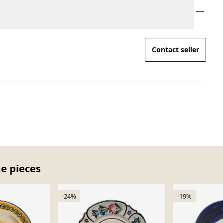
Contact seller
ge pieces
-24%
-19%