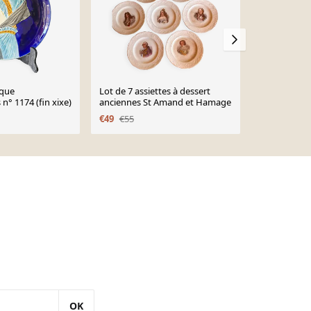
ique
Lot de 7 assiettes à dessert
Assiette Qu
n° 1174 (fin xixe)
anciennes St Amand et Hamage
fleurs
€49
€55
€14
€24
OK