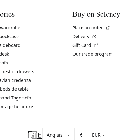
ories
Buy on Selency
(External link)
 wardrobe
Place an order
(External link)
 bookcase
Delivery
(External link)
 sideboard
Gift Card
 desk
Our trade program
sofa
chest of drawers
avian credenza
bedside table
hand Togo sofa
vintage furniture
🇬🇧
€