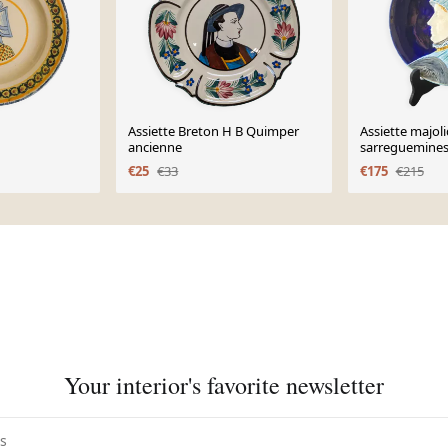
Assiette Breton H B Quimper
Assiette majol
ancienne
sarreguemines 
€25
€33
€175
€215
Your interior's favorite newsletter