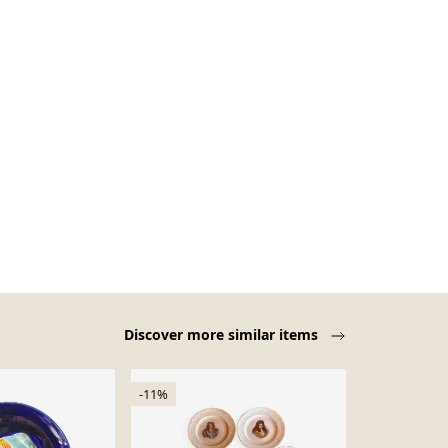
Discover more similar items
-11%
-42%