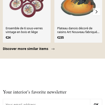
Ensemble de 6 sous-verres
Plateau danois décoré de
vintage en bois et liège
raisins Art Nouveau fabriqué à
la main par P. Ipsens Enke
€24
€235
Page 1 of 10
Discover more similar items
Your interior's favorite newsletter
OK