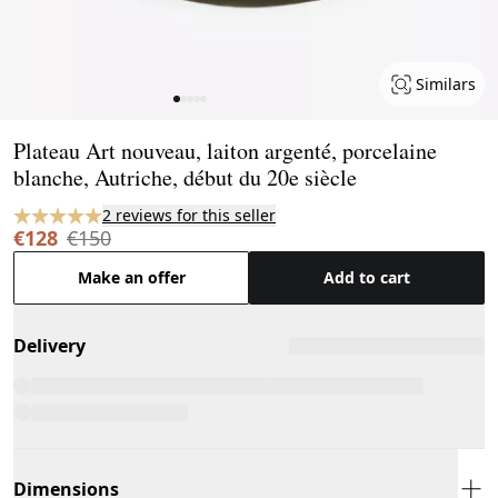
Similars
Page 1 of 5
Plateau Art nouveau, laiton argenté, porcelaine
blanche, Autriche, début du 20e siècle
2 reviews for this seller
€128
€150
Make an offer
Add to cart
Delivery
Dimensions