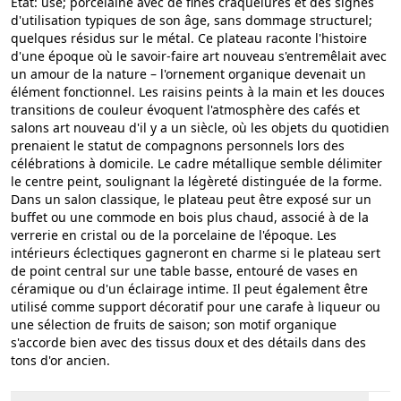
État: usé; porcelaine avec de fines craquelures et des signes
d'utilisation typiques de son âge, sans dommage structurel;
quelques résidus sur le métal. Ce plateau raconte l'histoire
d'une époque où le savoir-faire art nouveau s'entremêlait avec
un amour de la nature – l'ornement organique devenait un
élément fonctionnel. Les raisins peints à la main et les douces
transitions de couleur évoquent l'atmosphère des cafés et
salons art nouveau d'il y a un siècle, où les objets du quotidien
prenaient le statut de compagnons personnels lors des
célébrations à domicile. Le cadre métallique semble délimiter
le centre peint, soulignant la légèreté distinguée de la forme.
Dans un salon classique, le plateau peut être exposé sur un
buffet ou une commode en bois plus chaud, associé à de la
verrerie en cristal ou de la porcelaine de l'époque. Les
intérieurs éclectiques gagneront en charme si le plateau sert
de point central sur une table basse, entouré de vases en
céramique ou d'un éclairage intime. Il peut également être
utilisé comme support décoratif pour une carafe à liqueur ou
une sélection de fruits de saison; son motif organique
s'accorde bien avec des tissus doux et des détails dans des
tons d'or ancien.