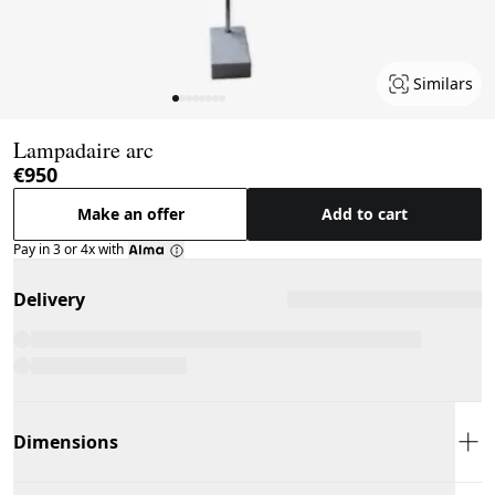
Similars
Page 1 of 8
Lampadaire arc
€950
Make an offer
Add to cart
Pay in 3 or 4x with
Delivery
Dimensions