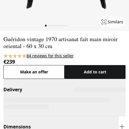
Similars
Page 1 of 13
Guéridon vintage 1970 artisanat fait main miroir
oriental - 60 x 30 cm
84 reviews for this seller
€239
Make an offer
Add to cart
Delivery
Dimensions