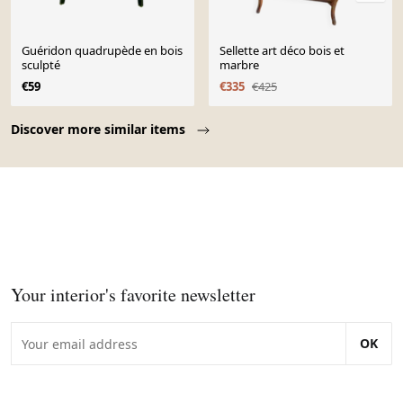
Guéridon quadrupède en bois
Sellette art déco bois et
sculpté
marbre
€59
€335
€425
Page 1 of 10
Discover more similar items
Your interior's favorite newsletter
OK