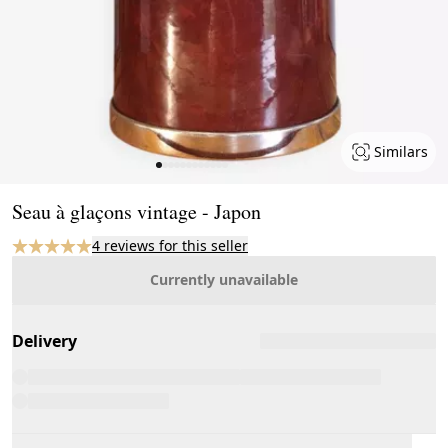
Similars
Page 1 of 12
Seau à glaçons vintage - Japon
4 reviews for this seller
Currently unavailable
Delivery