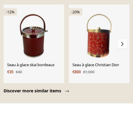
-12%
-20%
Seau à glace skaï bordeaux
Seau à glace Christian Dior
€35
€40
€800
€1,000
Page 1 of 10
Discover more similar items