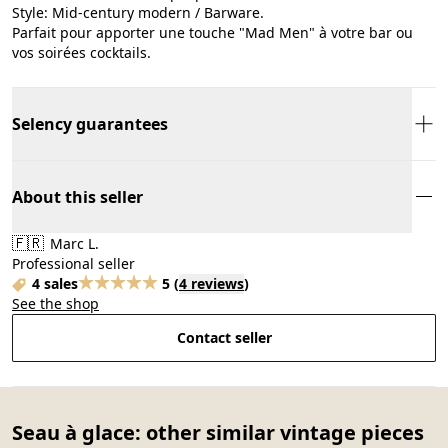
​Style: Mid-century modern / Barware.
​Parfait pour apporter une touche "Mad Men" à votre bar ou
vos soirées cocktails.
Selency guarantees
About this seller
🇫🇷
Marc L.
Professional seller
4 sales
5
(
4 reviews
)
See the shop
Contact seller
Seau à glace: other similar vintage pieces