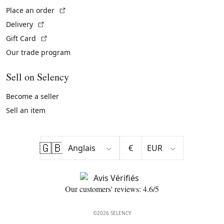
(External link)
Place an order
(External link)
Delivery
(External link)
Gift Card
Our trade program
Sell on Selency
Become a seller
Sell an item
🇬🇧
€
Our customers' reviews: 4.6/5
©2026 SELENCY