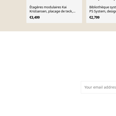
Étagères modulaires Kai
Bibliothèque sys
Kristiansen, placage de teck,
PS System, desig
design danois des années 1960
années 1960, des
€3,499
€2,799
Sore
Page 1 of 10