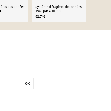
gères des années
Système d'étagères des années
Système d'é
a
1960 par Olof Pira
1960 par Olo
€3,749
€3,749
OK