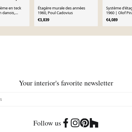
tème en teck
Étagère murale des années
Système d'éta
n danois,
1960, Poul Cadovius
1960 | Olof Pir
igner : Preben
€3,839
€4,089
Your interior's favorite newsletter
Follow us