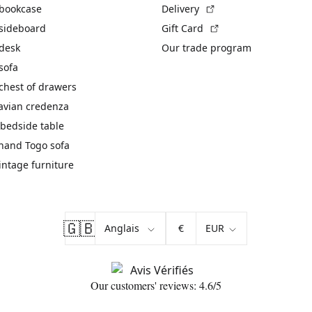
(External link)
 bookcase
Delivery
(External link)
 sideboard
Gift Card
 desk
Our trade program
sofa
chest of drawers
avian credenza
bedside table
hand Togo sofa
vintage furniture
🇬🇧
€
Our customers' reviews: 4.6/5