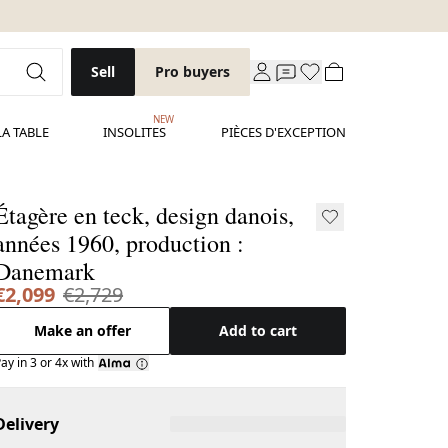
Sell
Pro buyers
NEW
LA TABLE
INSOLITES
PIÈCES D'EXCEPTION
Étagère en teck, design danois,
années 1960, production :
Danemark
€2,099
€2,729
Make an offer
Add to cart
ay in 3 or 4x with
Delivery