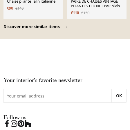
Chaise pliante Talin italienne
PAIRE DE CHAISES VINTAGE
PLIANTES TED NET PAR Niels
€90
€140
Gammelgaard
€110
€150
Page 1 of 10
Discover more similar items
Your interior's favorite newsletter
OK
Follow us