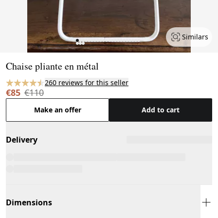
Similars
Page 1 of 25
Chaise pliante en métal
260 reviews for this seller
€85
€110
Make an offer
Add to cart
Delivery
Dimensions