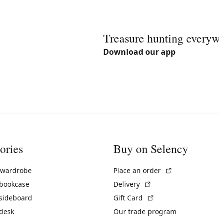
Treasure hunting every
Download our app
ories
Buy on Selency
(External link)
 wardrobe
Place an order
(External link)
 bookcase
Delivery
(External link)
 sideboard
Gift Card
 desk
Our trade program