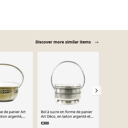
Discover more similar items
me de panier Art
Bol à sucre en forme de panier
Sucrier en l
iton argenté,
Art Déco, en laiton argenté et
Berndorf, A
es 1920
en verre, Pologne, années 1930
1920
€300
€207