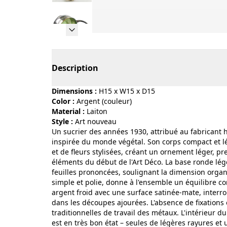
Page 1 of 10
Description
Dimensions :
H15 x W15 x D15
Color :
argent (couleur)
Material :
laiton
Style :
art nouveau
Un sucrier des années 1930, attribué au fabricant 
inspirée du monde végétal. Son corps compact et lég
et de fleurs stylisées, créant un ornement léger, pr
éléments du début de l'Art Déco. La base ronde lé
feuilles prononcées, soulignant la dimension organ
simple et polie, donne à l'ensemble un équilibre c
argent froid avec une surface satinée-mate, interro
dans les découpes ajourées. L'absence de fixations
traditionnelles de travail des métaux. L'intérieur du
est en très bon état – seules de légères rayures e