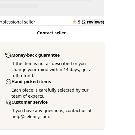
Professional seller
5
(
2 reviews
)
Contact seller
Money-back guarantee
If the item is not as described or you
change your mind within 14 days, get a
full refund.
Hand-picked items
Each piece is carefully selected by our
team of experts.
Customer service
If you have any questions, contact us at
help@selency.com.