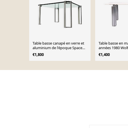
Table basse canapé en verre et
Table basse en ma
aluminium de l'époque Space
années 1980 Wol
Age vintage attribuée à Peter
Mezger
€1,800
€1,400
Ghyczy, années 1970
Page 1 of 10