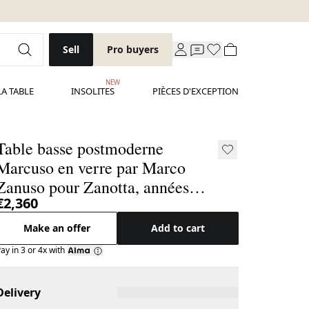
Sell
Pro buyers
NEW
LA TABLE
INSOLITES
PIÈCES D'EXCEPTION
Table basse postmoderne
Marcuso en verre par Marco
Zanuso pour Zanotta, années
€2,360
1960
Make an offer
Add to cart
ay in 3 or 4x with
Delivery