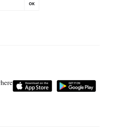
OK
where