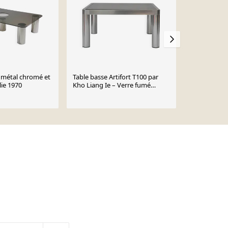
 métal chromé et
Table basse Artifort T100 par
Table « Serenissimo » de Lella &
lie 1970
Kho Liang Ie – Verre fumé
Massimo Vign
original – Années 1970
1980
€5,800