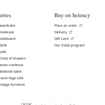
ories
Buy on Selency
(External link)
 wardrobe
Place an order
(External link)
 bookcase
Delivery
(External link)
 sideboard
Gift Card
 desk
Our trade program
sofa
chest of drawers
avian credenza
bedside table
hand Togo sofa
vintage furniture