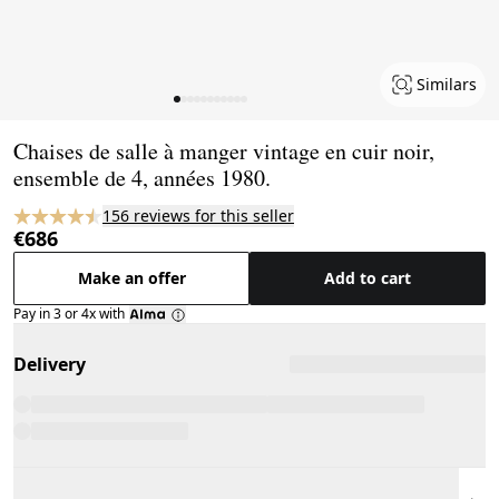
Similars
Page 1 of 11
Chaises de salle à manger vintage en cuir noir,
ensemble de 4, années 1980.
156 reviews for this seller
€686
Make an offer
Add to cart
Pay in 3 or 4x with
Delivery