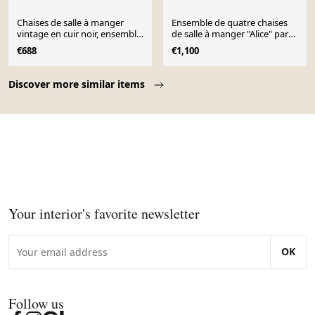
Chaises de salle à manger
Ensemble de quatre chaises
vintage en cuir noir, ensemble
de salle à manger "Alice" par
de 4, années 1980.
Giorgio Cattelan, XXe siècle.
€688
€1,100
Page 1 of 10
Discover more similar items
Your interior's favorite newsletter
OK
Follow us