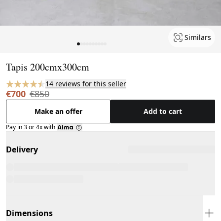
Similars
Page 1 of 10
Tapis 200cmx300cm
14 reviews for this seller
€700
€850
Make an offer
Add to cart
Pay in 3 or 4x with
Delivery
Dimensions