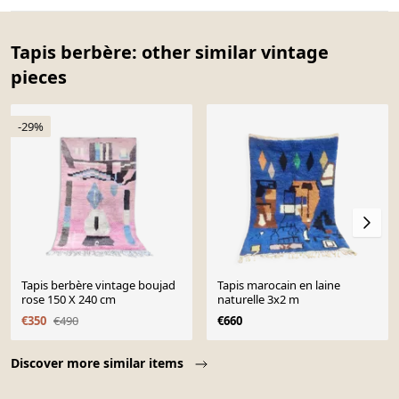
Tapis berbère: other similar vintage
pieces
-29%
Tapis berbère vintage boujad
Tapis marocain en laine
rose 150 X 240 cm
naturelle 3x2 m
€350
€490
€660
Page 1 of 10
Discover more similar items