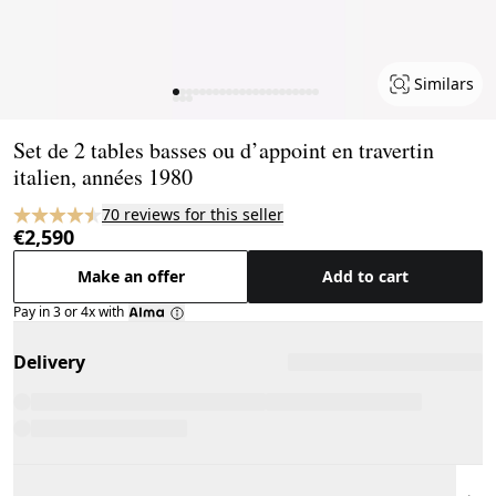
Similars
Page 1 of 25
Set de 2 tables basses ou d’appoint en travertin
italien, années 1980
70 reviews for this seller
€2,590
Make an offer
Add to cart
Pay in 3 or 4x with
Delivery