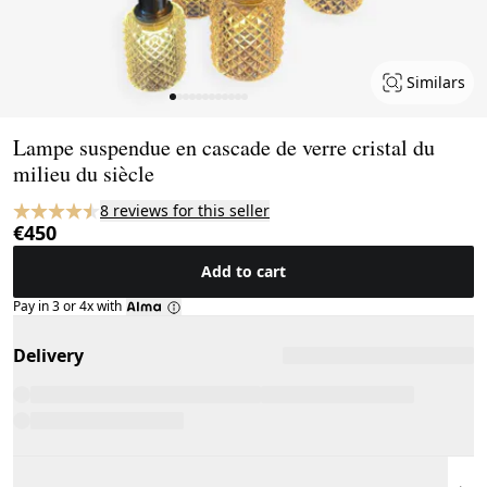
Similars
Page 1 of 12
Lampe suspendue en cascade de verre cristal du
milieu du siècle
8 reviews for this seller
€450
Add to cart
Pay in 3 or 4x with
Delivery