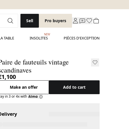
Sell
Pro buyers
NEW
LA TABLE
INSOLITES
PIÈCES D'EXCEPTION
Paire de fauteuils vintage
scandinaves
€1,100
Make an offer
Add to cart
ay in 3 or 4x with
Delivery