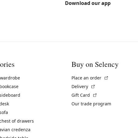
Download our app
ories
Buy on Selency
(External link)
 wardrobe
Place an order
(External link)
 bookcase
Delivery
(External link)
 sideboard
Gift Card
 desk
Our trade program
sofa
chest of drawers
avian credenza