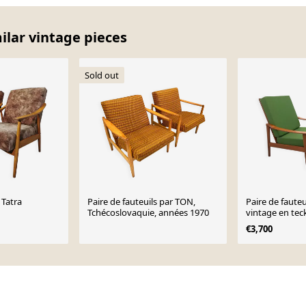
milar vintage pieces
Sold out
 Tatra
Paire de fauteuils par TON,
Paire de faute
Tchécoslovaquie, années 1970
vintage en teck
années 60
€3,700