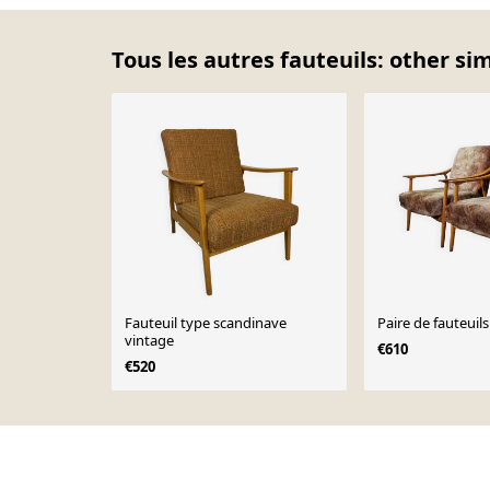
Tous les autres fauteuils: other si
Fauteuil type scandinave
Paire de fauteuils
vintage
€610
€520
Page 1 of 10