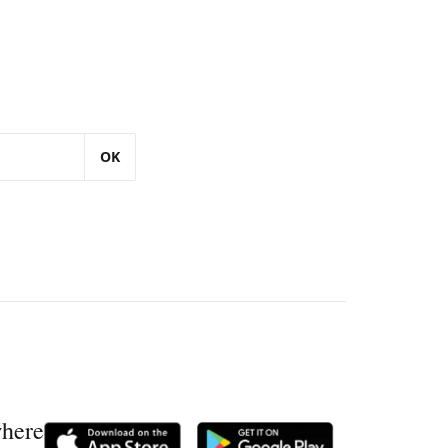
OK
where