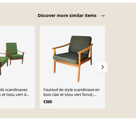
Discover more similar items
-21%
uils scandinaves
Fauteuil de style scandinave en
Fauteuil de 
 et tissu vert des
bois clair et tissu vert foncé,
siècle de Tc
vers 1960
années 1970
€360
€300
€380