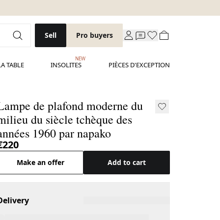
Sell
Pro buyers
NEW
LA TABLE
INSOLITES
PIÈCES D'EXCEPTION
Lampe de plafond moderne du
milieu du siècle tchèque des
années 1960 par napako
€220
Make an offer
Add to cart
Delivery