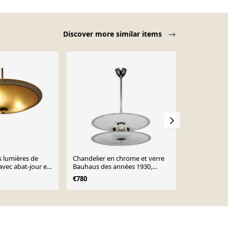
Discover more similar items
s lumières de
Chandelier en chrome et verre
suspension e
 avec abat-jour en
Bauhaus des années 1930,
du siècle an
 années 1950
Tchécoslovaquie
€780
€238