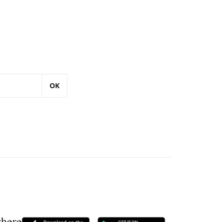
OK
where