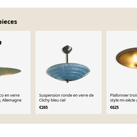
pieces
co en verre
Suspension ronde en verre de
Plafonnier troi
0, Allemagne
Clichy bleu ciel
style mi-siècle
verre texturé,
€265
€625