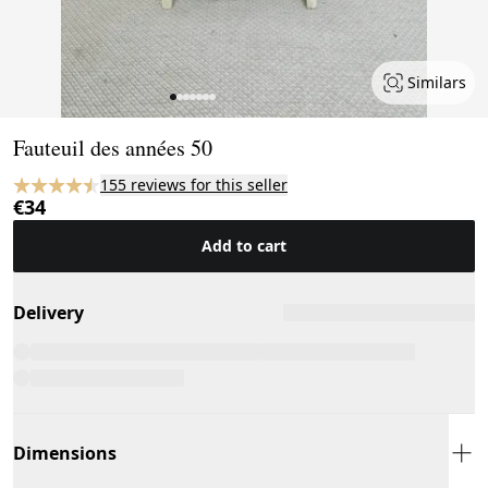
Similars
Page 1 of 7
Fauteuil des années 50
155 reviews for this seller
€34
Add to cart
Delivery
Dimensions