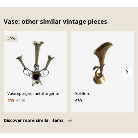
Vase: other similar vintage pieces
-49%
Vase epergne metal argenté
Soliflore
€99
€195
€30
Page 1 of 10
Discover more similar items