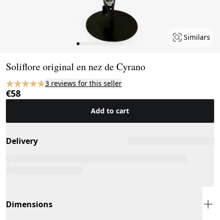
Similars
Page 1 of 16
Soliflore original en nez de Cyrano
3 reviews for this seller
€58
Add to cart
Delivery
Dimensions