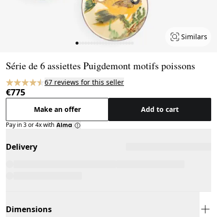
Similars
Page 1 of 20
Série de 6 assiettes Puigdemont motifs poissons
67 reviews for this seller
€775
Make an offer
Add to cart
Pay in 3 or 4x with
Delivery
Dimensions