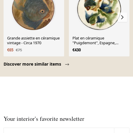
Grande assiette en céramique
Plat en céramique
vintage - Circa 1970
"Puigdemont", Espagne,
années 1970
€65
€75
€430
Page 1 of 10
Discover more similar items
Your interior's favorite newsletter