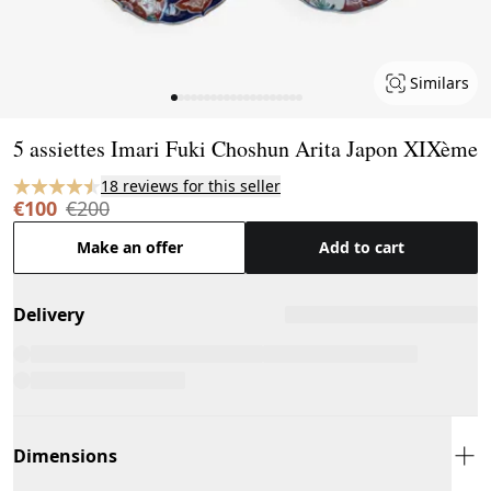
Similars
Page 1 of 20
5 assiettes Imari Fuki Choshun Arita Japon XIXème
18 reviews for this seller
€100
€200
Make an offer
Add to cart
Delivery
Dimensions