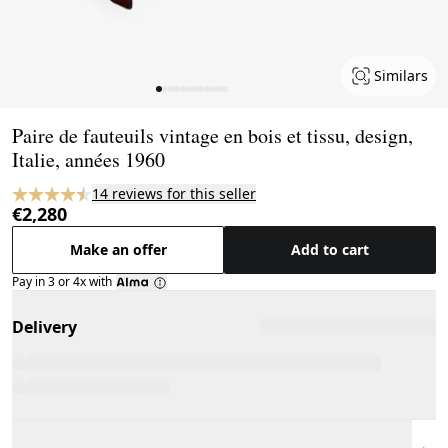
Similars
Page 1 of 12
Paire de fauteuils vintage en bois et tissu, design,
Italie, années 1960
14 reviews for this seller
€2,280
Make an offer
Add to cart
Pay in 3 or 4x with
Delivery