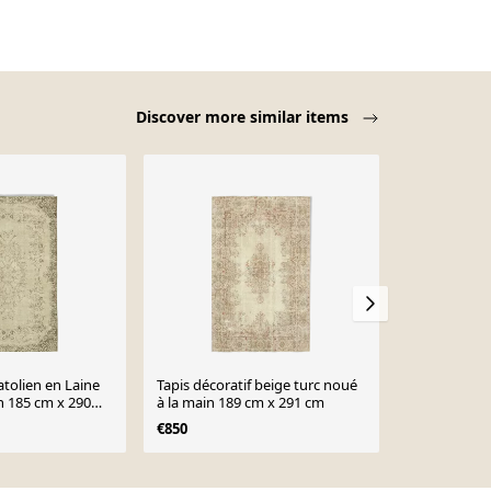
Discover more similar items
atolien en Laine
Tapis décoratif beige turc noué
Tapis anatoli
in 185 cm x 290
à la main 189 cm x 291 cm
antique 1980
cm x 320 cm
€850
€890