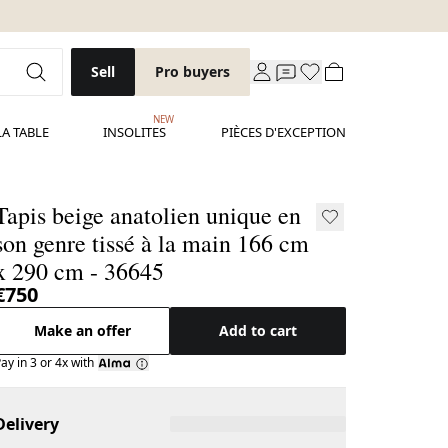
Sell
Pro buyers
NEW
LA TABLE
INSOLITES
PIÈCES D'EXCEPTION
Tapis beige anatolien unique en
son genre tissé à la main 166 cm
x 290 cm - 36645
€750
Make an offer
Add to cart
ay in 3 or 4x with
Delivery