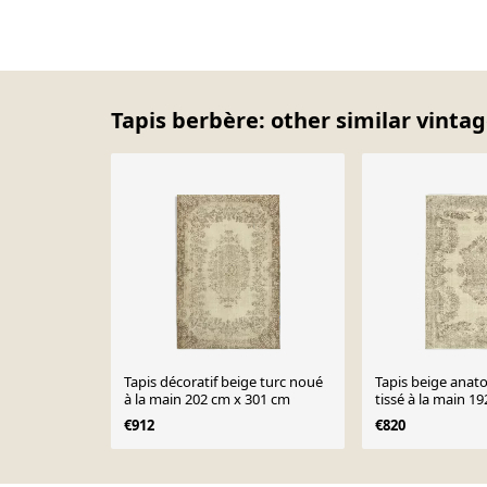
Tapis berbère: other similar vintag
Tapis décoratif beige turc noué
Tapis beige anato
à la main 202 cm x 301 cm
tissé à la main 1
€912
€820
Page 1 of 10