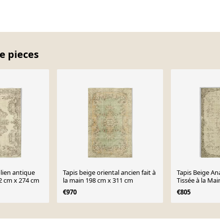
e pieces
lien antique
Tapis beige oriental ancien fait à
Tapis Beige An
92 cm x 274 cm
la main 198 cm x 311 cm
Tissée à la Ma
cm - 38990
€970
€805