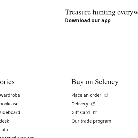
Treasure hunting every
Download our app
ories
Buy on Selency
(External link)
 wardrobe
Place an order
(External link)
 bookcase
Delivery
(External link)
 sideboard
Gift Card
 desk
Our trade program
sofa